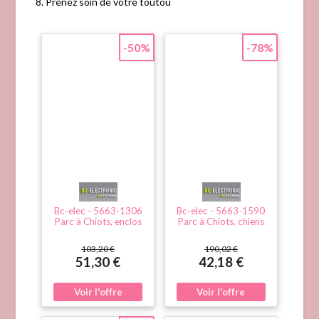
Prenez soin de votre toutou
-50%
-78%
Bc-elec - 5663-1306
Bc-elec - 5663-1590
Parc à Chiots, enclos
Parc à Chiots, chiens
pour chiens et autres
et autres animaux, 7
animaux, 8 panneaux
panneaux, modulable
103,20 €
190,02 €
80x60, modulable
51,30 €
42,18 €