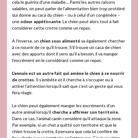
cela le guérira d’une maladie… Parmi les autres raisons
valables, on peut parler de l’alimentation bien trop protéiné
qui donne au caca du chien – ou à celui d’un congénère –
une
odeur appétissante
. Le chien peut alors tout à fait
considérer cette crotte comme un repas.
A l’inverse, un
chien sous alimenté
va également chercher
à ce nourrir de ce qu’il trouve. S’il trouve un caca de chien
avec des apports dont il sens qu’il a besoin, il va manger
l’excrément en le considérant comme un repas.
L’ennuie est un autre fait qui amène le chien à se nourrir
de crottes
. Il s’embête et il cherche à s’occuper ou à
attirer l’attention lorsqu’il sait que c’est un geste qui vous
fera réagir.
Le chien peut également manger les excréments d’un
autre animal lorsqu’il
cherche a affirmer son territoire
.
Dans ce cas, l’animal canin considère qu’il attaque la zone.
Par exemple, si un chat a quitté son territoire et que le
chien trouve la crotte, il pensera que cela lui confère de
faux droits sur ce territoire et l’attaquera. C’est un signe