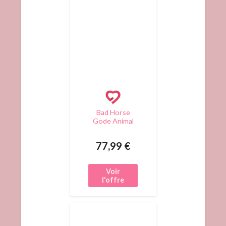
Bad Horse
Gode Animal
Riopal 22 x
6.5cm
77,99 €