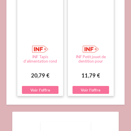
INF Tapis
INF Petit jouet de
d'alimentation rond
dentition pour
en silicone pour
animaux de
animaux L (27cm) -
compagnie en TPR de
Plateau étanche et
6 cm avec clochette -
20,79 €
11,79 €
antidérapant Blanc
À mâcher et interactif