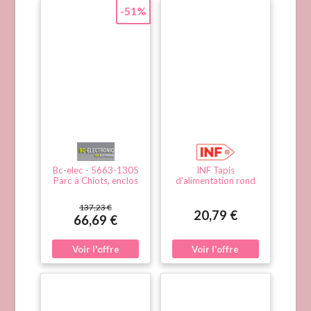
-51%
Bc-elec - 5663-1305
INF Tapis
Parc à Chiots, enclos
d'alimentation rond
pour chiens et autres
en silicone pour
animaux, 8 panneaux
animaux L (27cm) -
137,23 €
80x80, modulable
Plateau étanche et
20,79 €
66,69 €
antidérapant Le noir