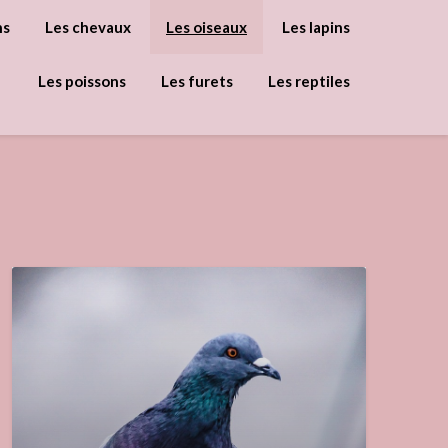
ns
Les chevaux
Les oiseaux
Les lapins
Les poissons
Les furets
Les reptiles