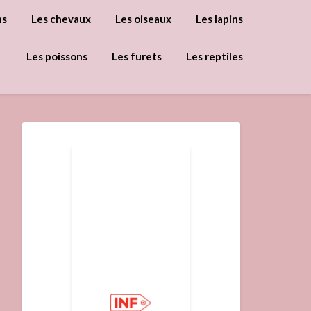
ns
Les chevaux
Les oiseaux
Les lapins
Les poissons
Les furets
Les reptiles