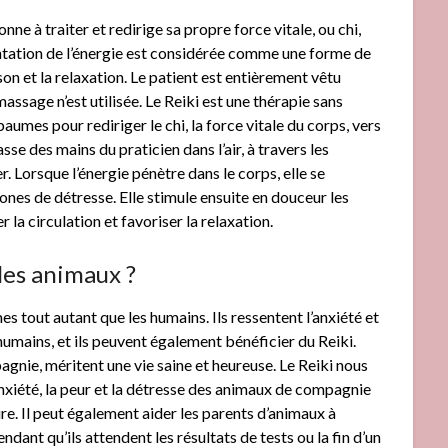
nne à traiter et redirige sa propre force vitale, ou chi,
entation de l’énergie est considérée comme une forme de
on et la relaxation. Le patient est entièrement vêtu
assage n’est utilisée. Le Reiki est une thérapie sans
 paumes pour rediriger le chi, la force vitale du corps, vers
sse des mains du praticien dans l’air, à travers les
. Lorsque l’énergie pénètre dans le corps, elle se
ones de détresse. Elle stimule ensuite en douceur les
la circulation et favoriser la relaxation.
 les animaux ?
s tout autant que les humains. Ils ressentent l’anxiété et
umains, et ils peuvent également bénéficier du Reiki.
nie, méritent une vie saine et heureuse. Le Reiki nous
’anxiété, la peur et la détresse des animaux de compagnie
ire. Il peut également aider les parents d’animaux à
ndant qu’ils attendent les résultats de tests ou la fin d’un