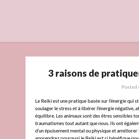
Skip
to
content
3 raisons de pratique
Posted
Le Reiki est une pratique basée sur l’énergie qui s
soulager le stress et à libérer l’énergie négative, a
équilibre. Les animaux sont des êtres sensibles tou
traumatismes tout autant que nous. Ils ont égalem
d’un épuisement mental ou physique et améliorer le
apprendrez pourquoi le Reiki est si bénéfique po