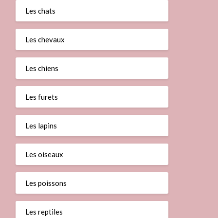
Les chats
Les chevaux
Les chiens
Les furets
Les lapins
Les oiseaux
Les poissons
Les reptiles