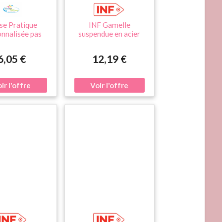
se Pratique
INF Gamelle
nnalisée pas
suspendue en acier
our Animaux -
inoxydable pour cage
Ivare
d'animal - Solution
6,05 €
12,19 €
d'alimentation sûre et
pratique