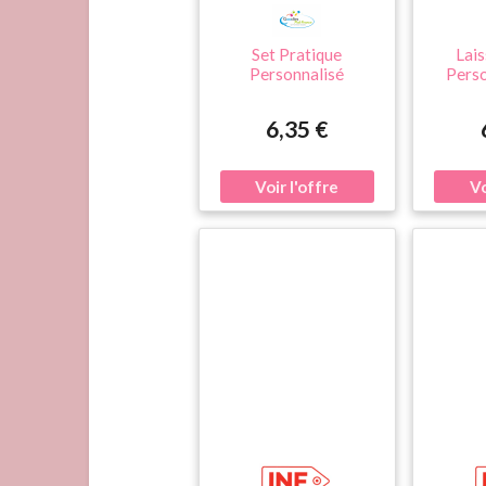
Set Pratique
Lais
Personnalisé
Perso
d'Accessoire Animaux
cher p
de Compagnie Treiver
6,35 €