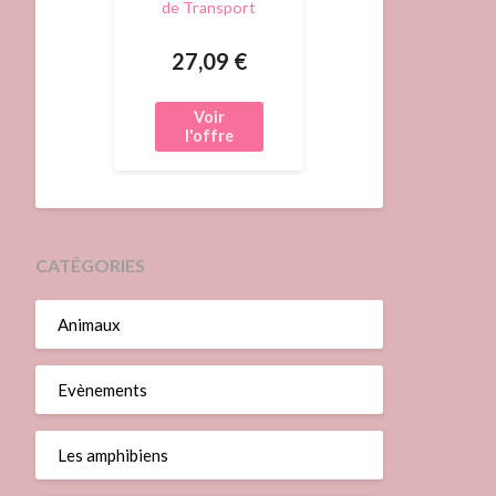
de Transport
pour Animaux -
Confortable &
27,09 €
Pratique Blanc
CATÉGORIES
Animaux
Evènements
Les amphibiens