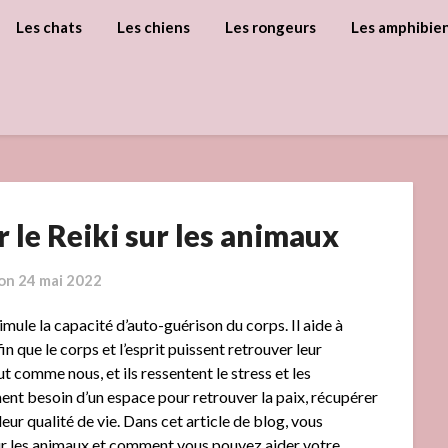
Les chats
Les chiens
Les rongeurs
Les amphibie
r le Reiki sur les animaux
 on
24 mai 2022
timule la capacité d’auto-guérison du corps. Il aide à
fin que le corps et l’esprit puissent retrouver leur
t comme nous, et ils ressentent le stress et les
ent besoin d’un espace pour retrouver la paix, récupérer
ur qualité de vie. Dans cet article de blog, vous
ur les animaux et comment vous pouvez aider votre