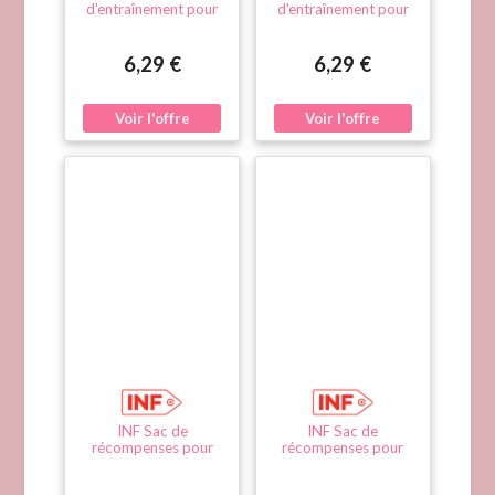
d'entraînement pour
d'entraînement pour
animaux - Outil
animaux - Outil
professionnel
professionnel
d'éducation canine et
d'éducation canine et
6,29 €
6,29 €
aide à l'obéissance
aide à l'obéissance Le
Blanc
noir
INF Sac de
INF Sac de
récompenses pour
récompenses pour
dressage canin avec
dressage canin avec
clicker - Sacoche
clicker - Sacoche