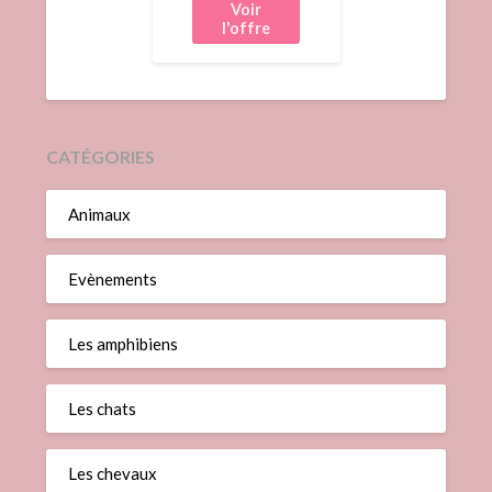
pour
l'articulation de
la patte avant
canine M
CATÉGORIES
Animaux
Evènements
Les amphibiens
Les chats
Les chevaux