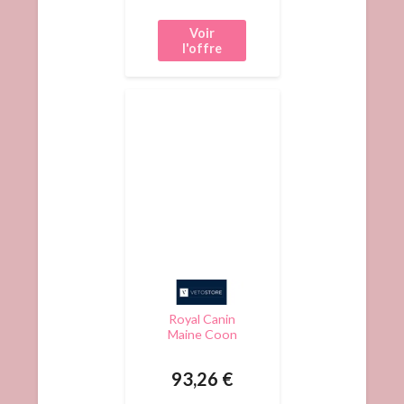
Royal Canin
Maine Coon
Adult
Croquettes
93,26 €
Pour Chat 10kg