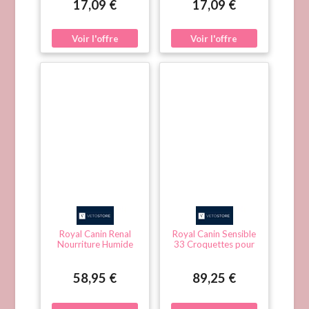
portable en silicone
portable en silicone
17,09 €
17,09 €
pour l'éducation
pour l'éducation
canine Gris
canine Le noir
Royal Canin Renal
Royal Canin Sensible
Nourriture Humide
33 Croquettes pour
pour Chien en Boîtes
Chat 10kg
12x410g
58,95 €
89,25 €