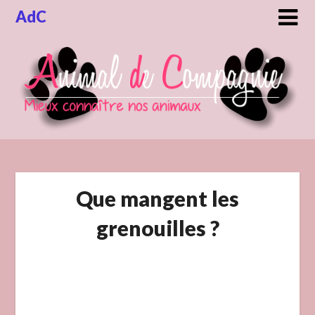
Skip
AdC
to
content
Que mangent les
grenouilles ?