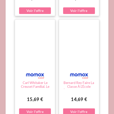
Choisir Son Chien
Savoir Sur Les Chiens
Carl Whitaker Le
Bernard Rey Faire La
Creuset Familial. Le
Classe À L'École
Rôle Et Les Espoirs De
Élémentaire : Tout Ce
La Thérapie Familiale :
Qu'Il Faut Savoir Pour
Ce Sont Parents Et
Débuter Dans Le
15,69 €
14,69 €
Enfants Qu'Il Faut
Métier
Soigner Ensemble
Pour Guérir L'Un D'Eux