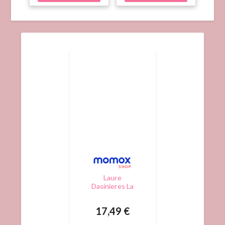
Laure
Dasinieres La
Santé Des
Hommes Après
17,49 €
40 Ans :
Troubles De