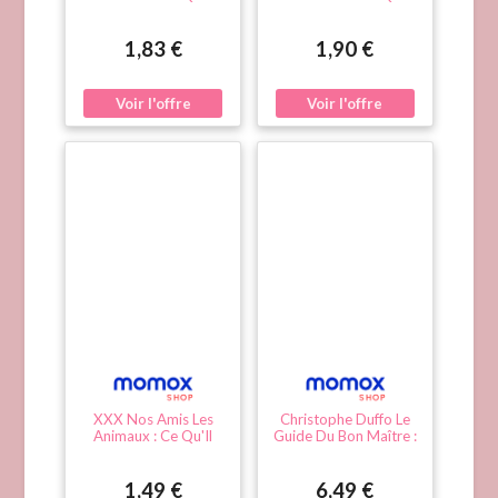
Faut Savoir. Vol. 4.
Faut Savoir
Mon Chien Ce Héros,
Un Amour De Poule
1,83 €
1,90 €
XXX Nos Amis Les
Christophe Duffo Le
Animaux : Ce Qu'Il
Guide Du Bon Maître :
Faut Savoir. Vol. 3.
Comportement,
Diversifier Sa Basse-
Éducation, Soins... :
Cour, Conseils Pour
Tout Ce Qu'Il Faut
1,49 €
6,49 €