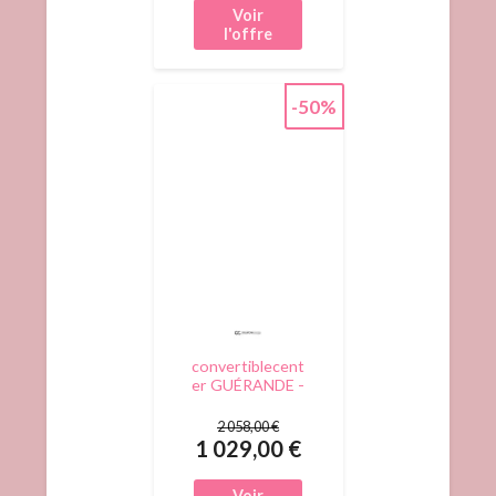
-50%
convertiblecent
er GUÉRANDE -
Canapé lit 2
places -
2 058,00 €
Velours, Vert
1 029,00 €
sapin