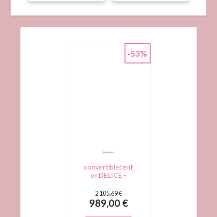
-53%
convertiblecent
er DELICE -
Canapé lit 2
places - Tissu
2 105,69 €
tissé, Chocolat
989,00 €