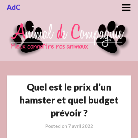
Skip
AdC
to
content
Quel est le prix d’un
hamster et quel budget
prévoir ?
Posted on
7 avril 2022