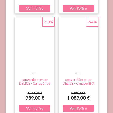
-53%
-54%
convertiblecenter
convertiblecenter
DELICE - Canapé lit 2
DELICE - Canapé lit 3
places - Tissu tissé,
places - Tissu tissé,
Beige Microfibre
Beige Microfibre
2 105,69 €
2 375,84 €
989,00 €
1 089,00 €