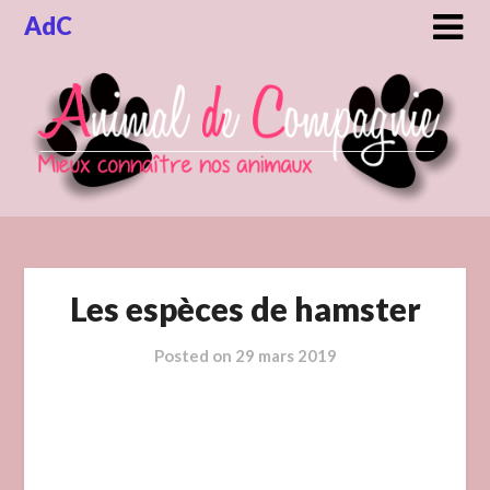
Skip
AdC
to
content
Les espèces de hamster
Posted on
29 mars 2019