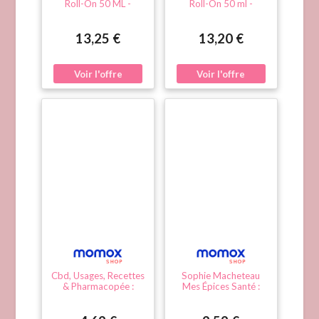
Roll-On 50 ML -
Roll-On 50 ml -
Flacon-Bille
Flacon-Bille 50 ml
13,25 €
13,20 €
Cbd, Usages, Recettes
Sophie Macheteau
& Pharmacopée :
Mes Épices Santé :
L'Huile Bienfaisante
Bienfaits Et Usages De
Aux Propriétés
25 Épices Du
Relaxantes : 65
Quotidien