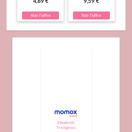
4,69 €
9,59 €
Recettes Riches En
Vitamines
Elisabeth
Trotignon