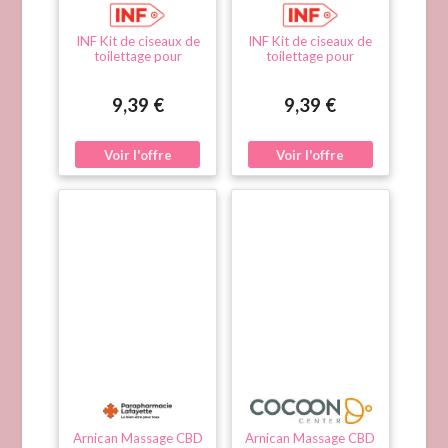
INF Kit de ciseaux de
INF Kit de ciseaux de
toilettage pour
toilettage pour
animaux - Parfait pour
animaux - Parfait pour
un usage domestique
un usage domestique
Le noir
Bleu
9,39 €
9,39 €
Arnican Massage CBD
Arnican Massage CBD