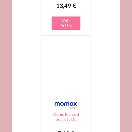
D'Aromathérapi
13,49 €
e : Usage Et
Bienfait Des
Huiles Et Des
Plantes
Denis Richard
Secrets De
Plantes :
Bienfaits,