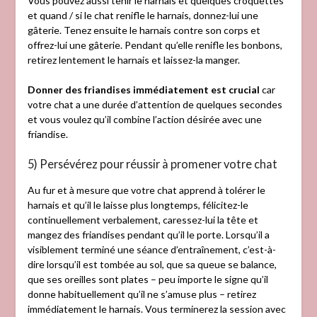
Vous pouvez aussi tenir le harnais et quelques croquettes
et quand / si le chat renifle le harnais, donnez-lui une
gâterie. Tenez ensuite le harnais contre son corps et
offrez-lui une gâterie. Pendant qu’elle renifle les bonbons,
retirez lentement le harnais et laissez-la manger.
Donner des friandises immédiatement est crucial
car
votre chat a une durée d’attention de quelques secondes
et vous voulez qu’il combine l’action désirée avec une
friandise.
5) Persévérez pour réussir à promener votre chat
Au fur et à mesure que votre chat apprend à tolérer le
harnais et qu’il le laisse plus longtemps, félicitez-le
continuellement verbalement, caressez-lui la tête et
mangez des friandises pendant qu’il le porte. Lorsqu’il a
visiblement terminé une séance d’entraînement, c’est-à-
dire lorsqu’il est tombée au sol, que sa queue se balance,
que ses oreilles sont plates – peu importe le signe qu’il
donne habituellement qu’il ne s’amuse plus – retirez
immédiatement le harnais. Vous terminerez la session avec