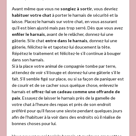
Avant même que vous ne
songiez à sortir
, vous devriez
habituer votre chat
à porter le harnais de sécurité et la
laisse. Placez le harnais sur votre chat, en vous assurant
qu’il est bien ajusté mais pas trop serré. Dès que vous avez
enfiler le harnais
, avant de le relâcher, donnez-lui une
gâterie. Si le chat
entre dans le harnais
, donnez-lui une
gâterie, félicitez-le et tapotez-lui doucement la tête.
Répétez le traitement et félicitez-le s’il continue à bouger
dans son harnais.
Si à la place votre animal de compagnie tombe par terre,
attendez de voir s’il bouge et donnez-lui une gâterie s’il le
fait. S’il semble figé sur place, ou si sa façon de paniquer est
de courir et de se cacher sous quelque chose, enlevez le
harnais et
offrez-lui un cadeau comme une offrande de
paix
. Essayez de laisser le harnais près de la gamelle de
votre chat à l’heure des repas et près de son endroit
préféré pour qu’il fasse une sieste pendant quelques jours
afin de l’habituer à la voir dans des endroits où il réalise de
bonnes choses pour lui.