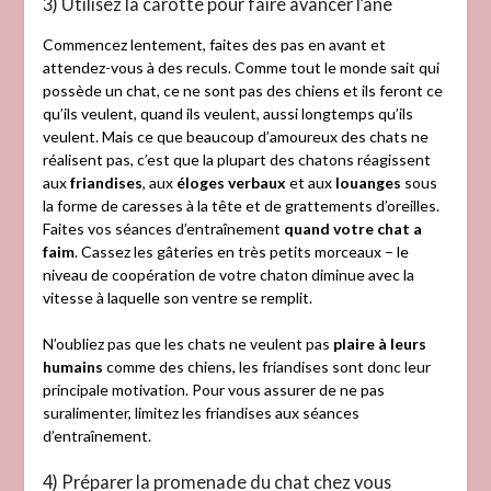
3) Utilisez la carotte pour faire avancer l’âne
Commencez lentement, faites des pas en avant et
attendez-vous à des reculs. Comme tout le monde sait qui
possède un chat, ce ne sont pas des chiens et ils feront ce
qu’ils veulent, quand ils veulent, aussi longtemps qu’ils
veulent. Mais ce que beaucoup d’amoureux des chats ne
réalisent pas, c’est que la plupart des chatons réagissent
aux
friandises
, aux
éloges verbaux
et aux
louanges
sous
la forme de caresses à la tête et de grattements d’oreilles.
Faites vos séances d’entraînement
quand votre chat a
faim
. Cassez les gâteries en très petits morceaux – le
niveau de coopération de votre chaton diminue avec la
vitesse à laquelle son ventre se remplit.
N’oubliez pas que les chats ne veulent pas
plaire à leurs
humains
comme des chiens, les friandises sont donc leur
principale motivation. Pour vous assurer de ne pas
suralimenter, limitez les friandises aux séances
d’entraînement.
4) Préparer la promenade du chat chez vous