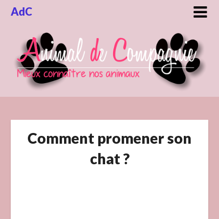
Skip
AdC
to
content
Comment promener son
chat ?