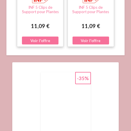
INF 5 Clips de
INF 5 Clips de
Support pour Plantes
Support pour Plantes
Hydroponiques Lapin
Hydroponiques Lapin
- Fixation Mignonne
- Fixation Mignonne
en TPR pour
en TPR pour
11,09 €
11,09 €
Hydroponie, Jardin et
Hydroponie, Jardin et
Aquarium Vert
Aquarium Jaune
-35%