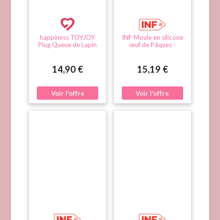
happiness TOYJOY
INF Moule en silicone
Plug Queue de Lapin
œuf de Pâques -
Enchanting Bunnytail
Moule lapin bougie
5 x 2.8cm Rose
savon ornement J-
1109
14,90 €
15,19 €