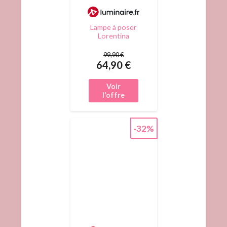
Lampe à poser
Lorentina
Lindby, noir,
Salon / Salle à
99,90 €
manger, Textile
64,90 €
/ Tissu / Soie,
Design, Lampe à
poser
-32%