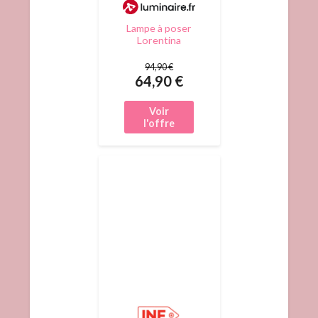
Lampe à poser
Lorentina
Lindby, noir,
Salon / Salle à
94,90 €
manger, Textile
64,90 €
/ Tissu / Soie,
Design, Lampe à
poser