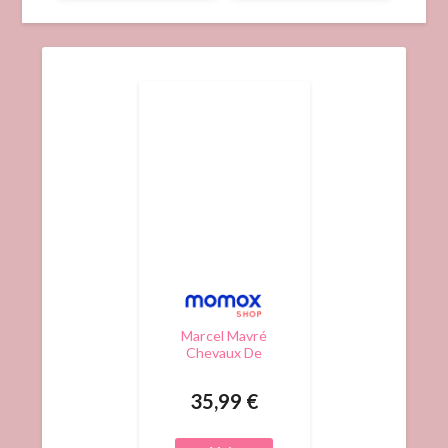
Marcel Mavré
Chevaux De
Trait D'Hier Et
D'Aujourd'Hui
35,99 €