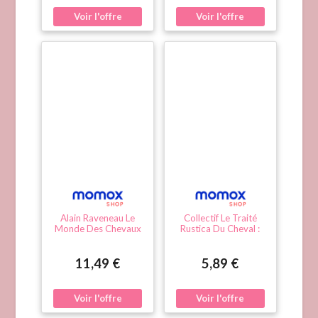
Alain Raveneau Le
Collectif Le Traité
Monde Des Chevaux
Rustica Du Cheval :
De Trait
Connaissance Du
(Animaux,Elevage)
Cheval, Alimentation,
Logement Et
11,49 €
5,89 €
Entretien, Les
Différentes Races, Les
Disciplines Équestres